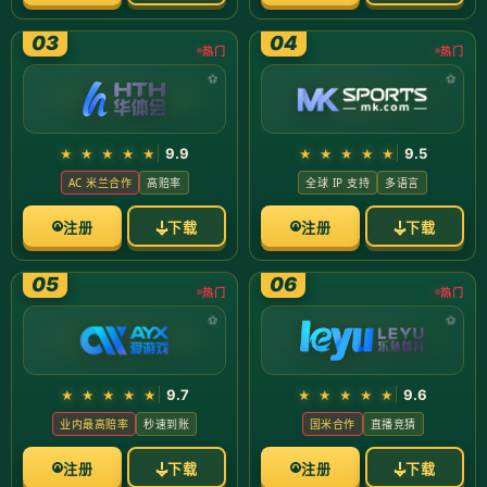
03
04
热门
热门
9.9
9.5
★ ★ ★ ★ ★
★ ★ ★ ★ ★
AC 米兰合作
高赔率
全球 IP 支持
多语言
注册
下载
注册
下载
05
06
热门
热门
9.7
9.6
★ ★ ★ ★ ★
★ ★ ★ ★ ★
业内最高赔率
秒速到账
国米合作
直播竞猜
注册
下载
注册
下载